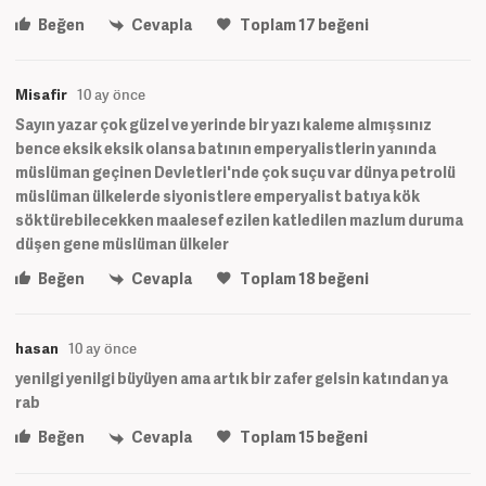
Beğen
Cevapla
Toplam
17
beğeni
Misafir
10 ay önce
Sayın yazar çok güzel ve yerinde bir yazı kaleme almışsınız
bence eksik eksik olansa batının emperyalistlerin yanında
müslüman geçinen Devletleri'nde çok suçu var dünya petrolü
müslüman ülkelerde siyonistlere emperyalist batıya kök
söktürebilecekken maalesef ezilen katledilen mazlum duruma
düşen gene müslüman ülkeler
Beğen
Cevapla
Toplam
18
beğeni
hasan
10 ay önce
yenilgi yenilgi büyüyen ama artık bir zafer gelsin katından ya
rab
Beğen
Cevapla
Toplam
15
beğeni