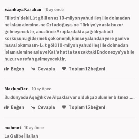
Ezankaya Karahan
10 ay önce
Filistin'deki Lût gölü en az 10-milyon yahudi leşi ile dolmadan
ne İslam alemine-ne Ortadoğuya-ne Türkiye'ye asla huzur
gelmeyecektir, ama önce Araplardaki aşağılık yahudi
korkusunu gidermek çok önemli, kimse yalandan yere gael ve
maval okumasın-Lût gölü 10-milyon yahudi leşi ile dolmadan
İslam alemine asla ve Kat'a hatta ta uzaktaki Endonezya'ya bile
huzur ve refah gelmeyecektir,
Beğen
Cevapla
Toplam
12
beğeni
MazlumDer.
10 ay önce
Bu dünyada Aşağılık ve Alçaklar var oldukça zulümler bitmez.....
Beğen
Cevapla
Toplam
15
beğeni
mehmet
10 ay önce
La Galibe İllallah