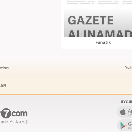
Fanatik
Yuk
tları
LAR
UYGU
ronik Medya A.Ş.