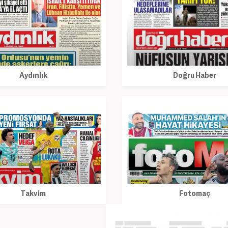
Aydınlık
Doğru Haber
Takvim
Fotomaç