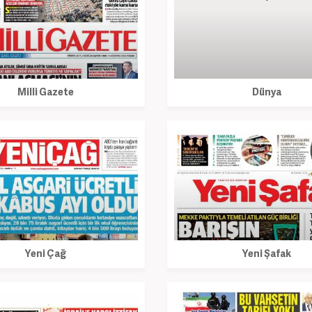
Milli Gazete
Dünya
Yeni Çağ
Yeni Şafak