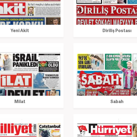
Yeni Akit
Diriliş Postası
Milat
Sabah