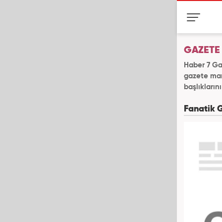
GAZETE
Haber 7 Ga
gazete manş
başlıklarını
Fanatik 