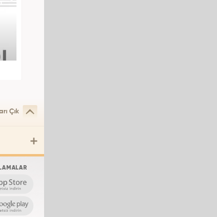
arı Çık
LAMALAR