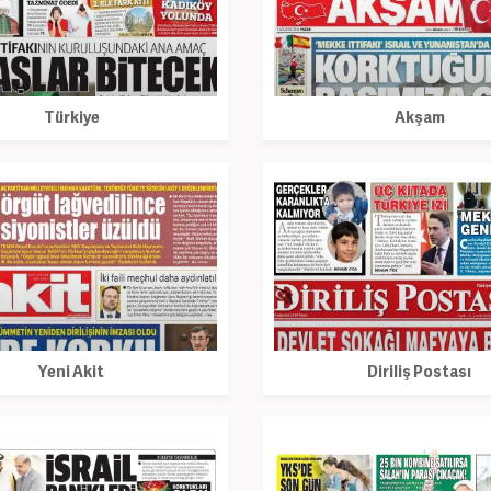
Türkiye
Akşam
Yeni Akit
Diriliş Postası