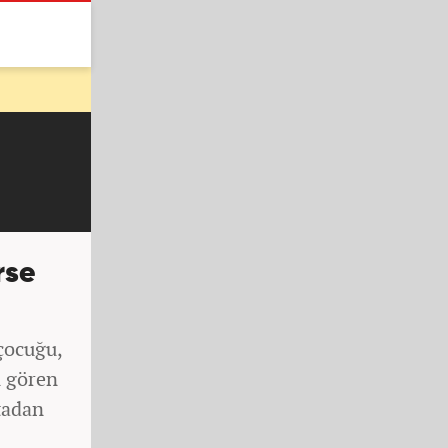
rse
 çocuğu,
u gören
tadan