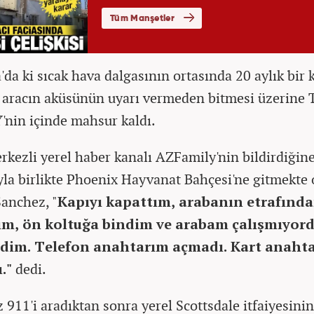
'da ki sıcak hava dalgasının ortasında 20 aylık bir 
 aracın aküsünün uyarı vermeden bitmesi üzerine 
'nin içinde mahsur kaldı.
kezli yerel haber kanalı AZFamily'nin bildirdiğine
la birlikte Phoenix Hayvanat Bahçesi'ne gitmekte 
anchez, "
Kapıyı kapattım, arabanın etrafınd
ım, ön koltuğa bindim ve arabam çalışmıyordu
dim. Telefon anahtarım açmadı. Kart anaht
."
dedi.
 911'i aradıktan sonra yerel Scottsdale itfaiyesin