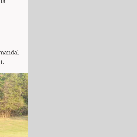
sla
 mandal
i.