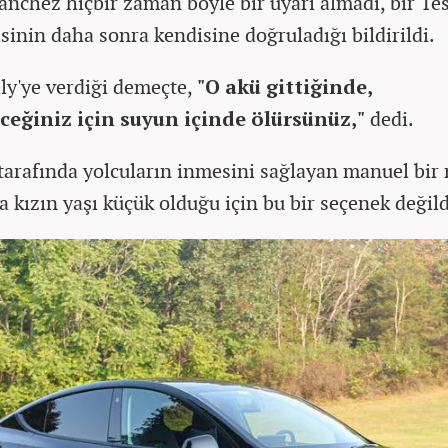
anchez hiçbir zaman böyle bir uyarı almadı, bir Te
isinin daha sonra kendisine doğruladığı bildirildi.
y'ye verdiği demeçte,
"O akü gittiğinde,
eceğiniz için suyun içinde ölürsünüz,"
dedi.
tarafında yolcuların inmesini sağlayan manuel bir
a kızın yaşı küçük olduğu için bu bir seçenek değild