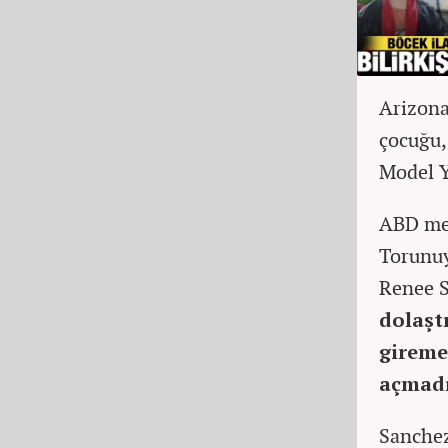
Arizona
çocuğu,
Model Y
ABD mer
Torunuy
Renee S
dolaşt
gireme
açmadı
Sanchez