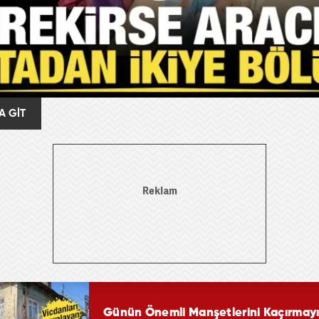
A GİT