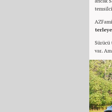
ancak S
temsilc
AZFamil
terley
Sürücü 
var. Am