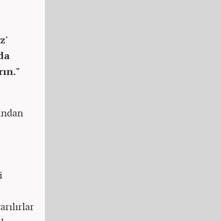
z'
da
ın."
fından
i
arılırlar