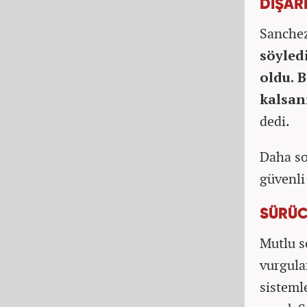
DIŞARI
Sanchez
söyledi
oldu.
B
kalsan
dedi.
Daha so
güvenli 
SÜRÜC
Mutlu s
vurgulam
sistemle