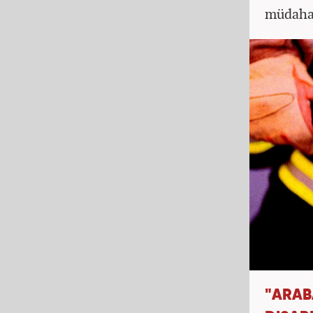
müdahale
"ARAB