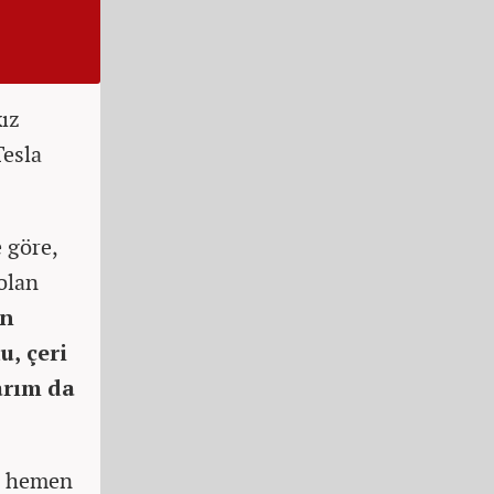
kız
Tesla
 göre,
olan
an
, çeri
arım da
in hemen