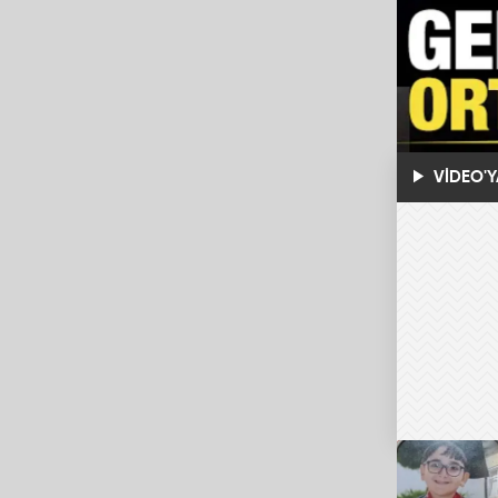
VİDEO'Y