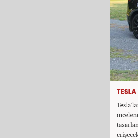
TESLA
Tesla'la
incelen
tasarla
erişece