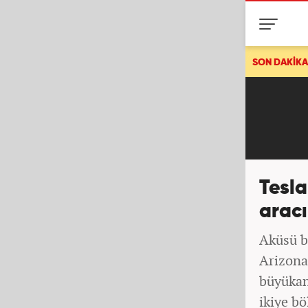
Bakan Gürlek açıkladı: İki faili meçhul cinayet daha aydın
SON DAKİKA
Tesla
aracı
Aküsü bi
Arizona
büyükan
ikiye bö