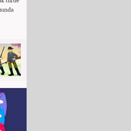
ak türde
asında