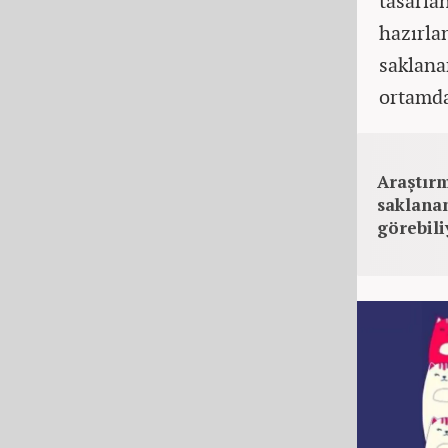
tasarla
hazırla
saklana
ortamda
Araştırm
saklanan
görebili