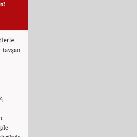
ilerle
r tavşan
k,
n
ple