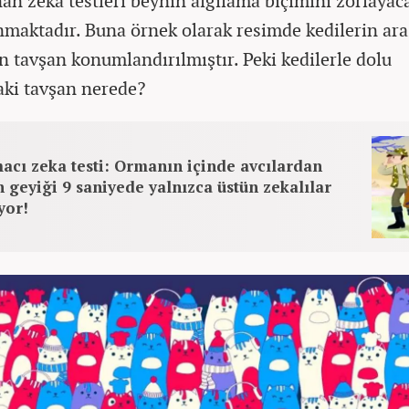
nan zeka testleri beynin algılama biçimini zorlayac
nmaktadır. Buna örnek olarak resimde kedilerin ar
n tavşan konumlandırılmıştır. Peki kedilerle dolu
ki tavşan nerede?
acı zeka testi: Ormanın içinde avcılardan
 geyiği 9 saniyede yalnızca üstün zekalılar
yor!