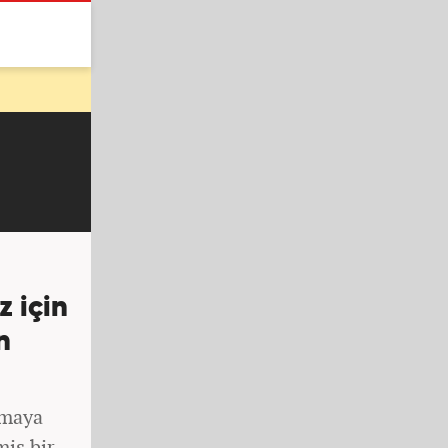
 için
n
rmaya
miş bir