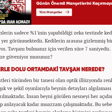
lerin sadece %1'inin yapabildiği zeka testinde ked
r yer görünmektedir. Kedilerin arasına gizlenmiş bi
or. Tavşanı bulmanız için verilen süre 7 saniyedir.
ize güveniyor musunuz?
ERLE DOLU ORTAMDAKİ TAVŞAN NEREDE?
stleri türünden bir tanesi olan optik illüzyonda ren
şık ve şekil oyunlarıyla beynin detayları algılaması
ırılmaktadır. İnsan beyni görülen nesneyi her açıda
ip anlayacak kadar muazzam çalışmaktadır. Bu sebe