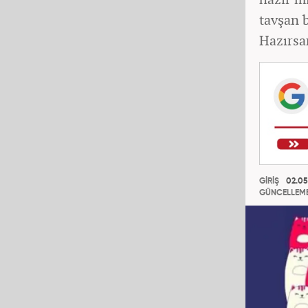
tavşan 
Hazırsan
GİRİŞ
02.05.
GÜNCELLEM