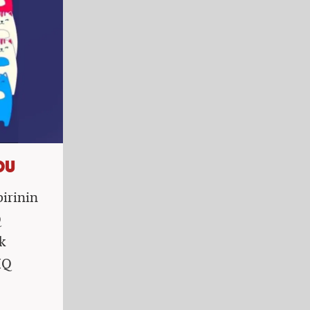
DU
birinin
Q
k
IQ