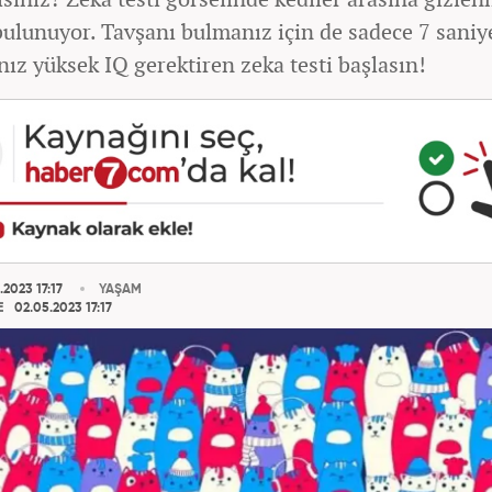
bulunuyor. Tavşanı bulmanız için de sadece 7 saniye
ız yüksek IQ gerektiren zeka testi başlasın!
2023 17:17
YAŞAM
E
02.05.2023 17:17