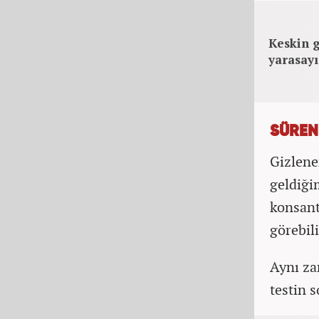
Keskin g
yarasayı
SÜREN
Gizlene
geldiği
konsant
görebili
Aynı za
testin 