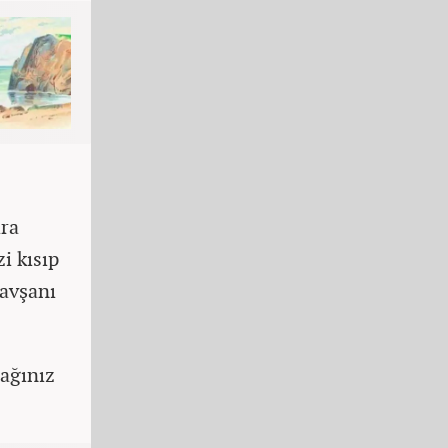
ara
i kısıp
tavşanı
ağınız