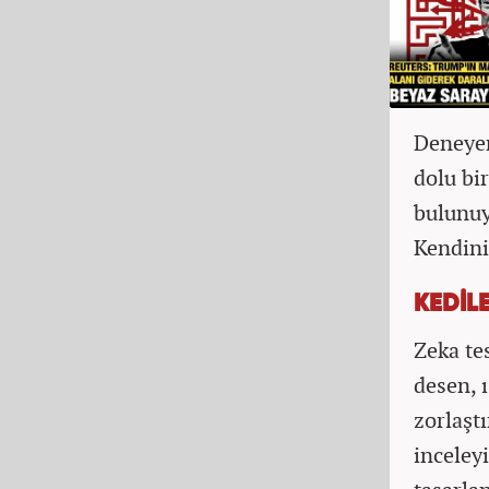
Deneyen
dolu bi
bulunuy
Kendin
KEDİL
Zeka te
desen, ı
zorlaşt
inceley