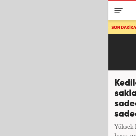
Altay Bayındır, Manchester United'dan ayrıldı! Yeni durağı La
SON DAKİKA
Kedil
sakla
sade
sadec
Yüksek I
hazır mı