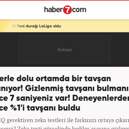
Liga oldu
erle dolu ortamda bir tavşan
nıyor! Gizlenmiş tavşanı bulmanız
ce 7 saniyeniz var! Deneyenlerde
e %1'i tavşanı buldu
Q gerektiren zeka testleri ile farkınızı ortaya çıka
sınız? Zeka testi görselinde kediler arasına gizlen