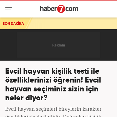
SON DAKİKA
İstanbul'da nem rekoru! Gece yüzde 97'ye ulaştı
Evcil hayvan kişilik testi ile
özelliklerinizi öğrenin! Evcil
hayvan seçiminiz sizin için
neler diyor?
Evcil hayvan seçimleri bireylerin karakter
özellikleriyle de ilgilidir. Doğrudan kişilik