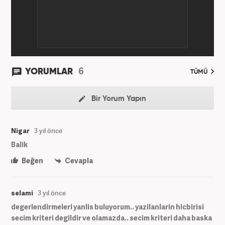
6
YORUMLAR
TÜMÜ
Bir Yorum Yapın
Nigar
3 yıl önce
Balik
Beğen
Cevapla
selami
3 yıl önce
degerlendirmeleri yanlis buluyorum.. yazilanlarin hicbirisi
secim kriteri degildir ve olamazda.. secim kriteri daha baska