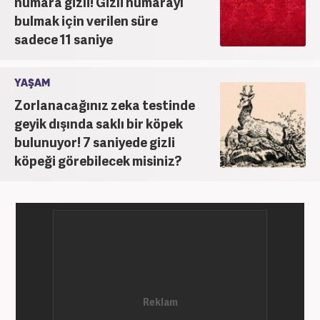
numara gizli! Gizli numarayı
bulmak için verilen süre
sadece 11 saniye
YAŞAM
Zorlanacağınız zeka testinde
geyik dışında saklı bir köpek
bulunuyor! 7 saniyede gizli
köpeği görebilecek misiniz?