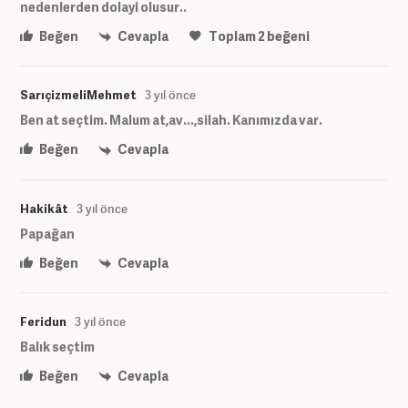
nedenlerden dolayi olusur..
Beğen
Cevapla
Toplam
2
beğeni
SarıçizmeliMehmet
3 yıl önce
Ben at seçtim. Malum at,av...,silah. Kanımızda var.
Beğen
Cevapla
Hakikât
3 yıl önce
Papağan
Beğen
Cevapla
Feridun
3 yıl önce
Balık seçtim
Beğen
Cevapla