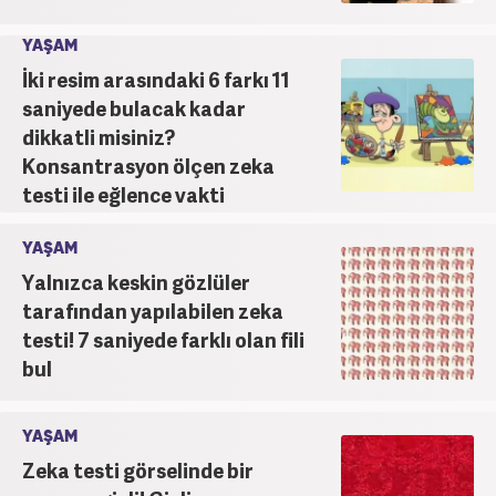
YAŞAM
İki resim arasındaki 6 farkı 11
saniyede bulacak kadar
dikkatli misiniz?
Konsantrasyon ölçen zeka
testi ile eğlence vakti
YAŞAM
Yalnızca keskin gözlüler
tarafından yapılabilen zeka
testi! 7 saniyede farklı olan fili
bul
YAŞAM
Zeka testi görselinde bir