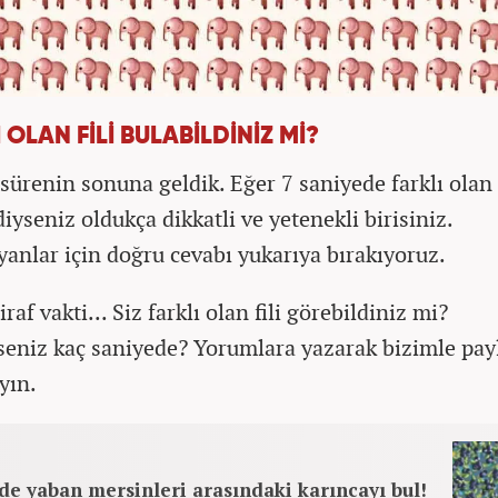
 OLAN FİLİ BULABİLDİNİZ Mİ?
sürenin sonuna geldik. Eğer 7 saniyede farklı olan f
iyseniz oldukça dikkatli ve yetenekli birisiniz.
anlar için doğru cevabı yukarıya bırakıyoruz.
iraf vakti... Siz farklı olan fili görebildiniz mi?
eniz kaç saniyede? Yorumlara yazarak bizimle pa
yın.
de yaban mersinleri arasındaki karıncayı bul!