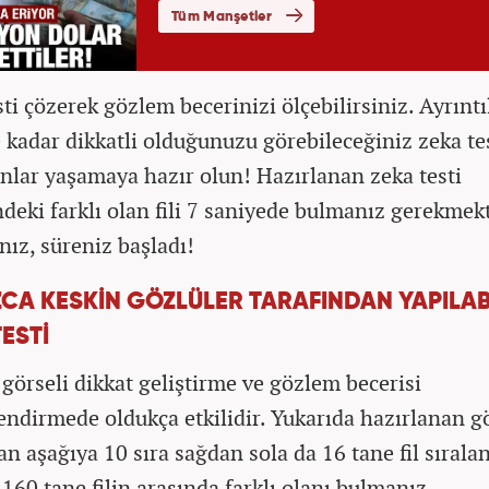
ti çözerek gözlem becerinizi ölçebilirsiniz. Ayrıntı
e kadar dikkatli olduğunuzu görebileceğiniz zeka te
 anlar yaşamaya hazır olun! Hazırlanan zeka testi
ndeki farklı olan fili 7 saniyede bulmanız gerekmekt
nız, süreniz başladı!
ZCA KESKİN GÖZLÜLER TARAFINDAN YAPILAB
ESTİ
 görseli dikkat geliştirme ve gözlem becerisi
endirmede oldukça etkilidir. Yukarıda hazırlanan g
n aşağıya 10 sıra sağdan sola da 16 tane fil sıralan
160 tane filin arasında farklı olanı bulmanız