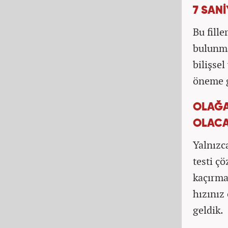
7 SANİ
Bu fill
bulunma
bilişsel
öneme g
OLAĞA
OLAC
Yalnızc
testi ç
kaçırma
hızınız 
geldik.