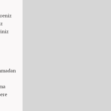
üreniz
ız
ğiniz
lanmadan
lma
lere