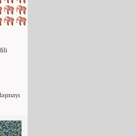
ili
ylaşmayı