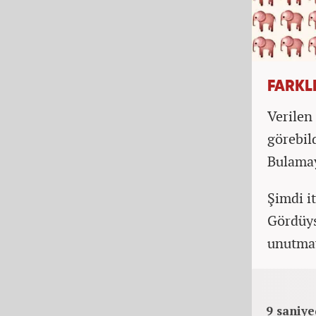
FARKLI
Verilen 
görebild
Bulamay
Şimdi it
Gördüys
unutma
9 saniye