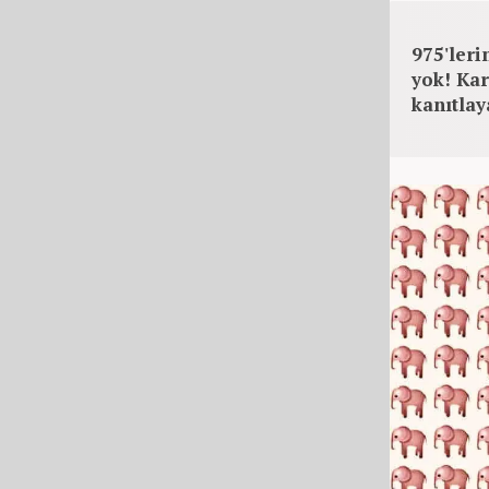
975'leri
yok! Ka
kanıtlay