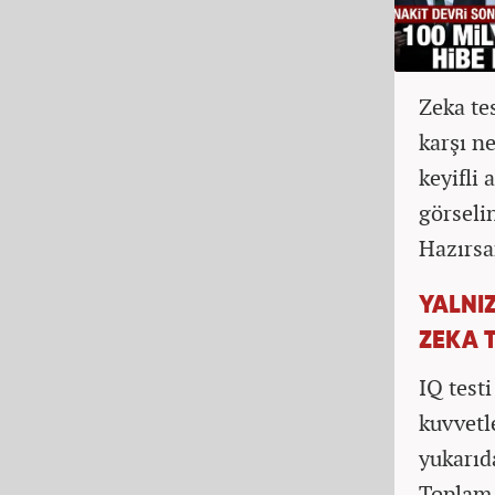
Zeka tes
karşı n
keyifli
görseli
Hazırsa
YALNI
ZEKA T
IQ testi
kuvvetl
yukarıda
Toplam 