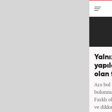
Yalnı
yapıl
olan f
Ara bul 
bulunmak
Farklı o
ve dikka