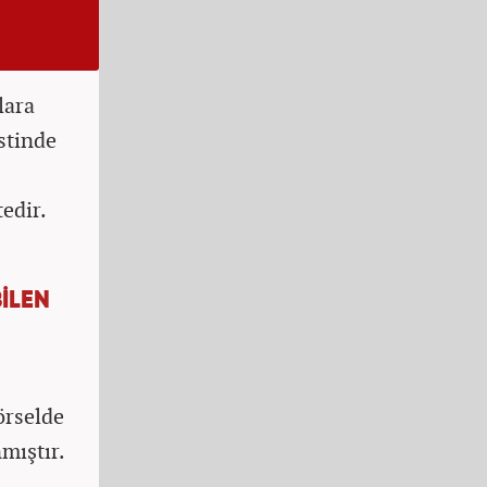
lara
stinde
edir.
İLEN
örselde
mıştır.