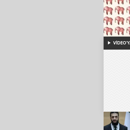
VİDEO'Y