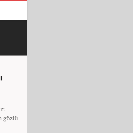
ı
ır.
in gözlü