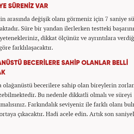
YE SÜRENİZ VAR
erin arasında değişik olanı görmeniz için 7 saniye s
ktadır. Süre bir yandan ilerlerken testteki başarın
 yetenekleriniz, dikkat ölçünüz ve ayrıntılara verdi
öre farklılaşacaktır.
NÜSTÜ BECERİLERE SAHİP OLANLAR BELLİ
AK
a olağanüstü becerilere sahip olan bireylerin zor
özebilmektedir. Bu nedenle dikkatli olmalı ve süreyi
malısınız. Farkındalık seviyeniz ile farklı olanı bu
ortaya çıkacaktır. Hadi acele edin. Artık son saniye