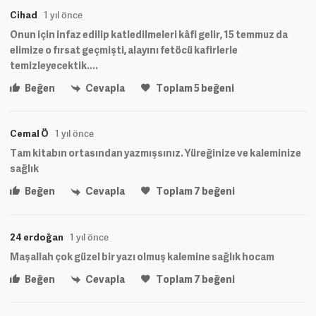
Cihad
1 yıl önce
Onun için infaz edilip katledilmeleri kâfi gelir, 15 temmuz da
elimize o fırsat geçmişti, alayını fetöcü kafirlerle
temizleyecektik....
Beğen
Cevapla
Toplam
5
beğeni
Cemal Ö
1 yıl önce
Tam kitabın ortasından yazmışsınız. Yüreğinize ve kaleminize
sağlık
Beğen
Cevapla
Toplam
7
beğeni
24 erdoğan
1 yıl önce
Maşallah çok güzel bir yazı olmuş kalemine sağlık hocam
Beğen
Cevapla
Toplam
7
beğeni