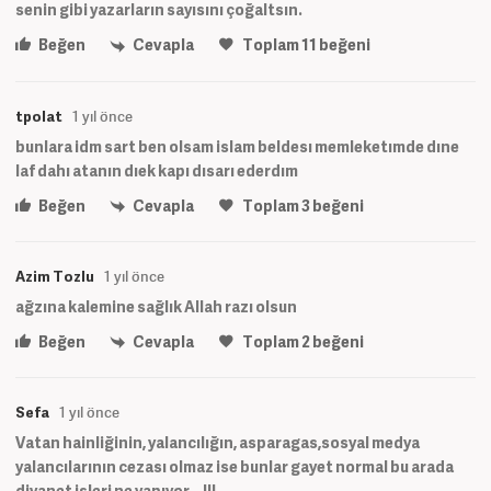
senin gibi yazarların sayısını çoğaltsın.
Beğen
Cevapla
Toplam
11
beğeni
tpolat
1 yıl önce
bunlara idm sart ben olsam islam beldesı memleketımde dıne
laf dahı atanın dıek kapı dısarı ederdım
Beğen
Cevapla
Toplam
3
beğeni
Azim Tozlu
1 yıl önce
ağzına kalemine sağlık Allah razı olsun
Beğen
Cevapla
Toplam
2
beğeni
Sefa
1 yıl önce
Vatan hainliğinin, yalancılığın, asparagas,sosyal medya
yalancılarının cezası olmaz ise bunlar gayet normal bu arada
diyanet işleri ne yapıyor...!!!