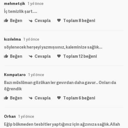
mehmetçik
1 yıl önce
İç temizlik şart....
Beğen
Cevapla
Toplam
8
beğeni
kızılelma
1 yıl önce
söylenecek herşeyi yazmışsınız, kaleminize sağlık...
Beğen
Cevapla
Toplam
12
beğeni
Kompataro
1 yıl önce
Bazı müslüman gözükan ler gevırdan daha gavur.. Onları da
öğrendik
Beğen
Cevapla
Toplam
6
beğeni
Orhan
1 yıl önce
Eğip bükmeden tesbitler yaptığınız için ağzınıza sağlık.Allah