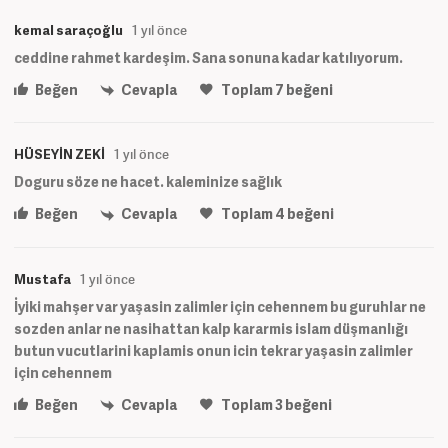
kemal saraçoğlu
1 yıl önce
ceddine rahmet kardeşim. Sana sonuna kadar katılıyorum.
Beğen
Cevapla
Toplam
7
beğeni
HÜSEYİN ZEKİ
1 yıl önce
Doguru söze ne hacet. kaleminize sağlık
Beğen
Cevapla
Toplam
4
beğeni
Mustafa
1 yıl önce
İyiki mahşer var yaşasin zalimler için cehennem bu guruhlar ne
sozden anlar ne nasihattan kalp kararmis islam düşmanlığı
butun vucutlarini kaplamis onun icin tekrar yaşasin zalimler
için cehennem
Beğen
Cevapla
Toplam
3
beğeni