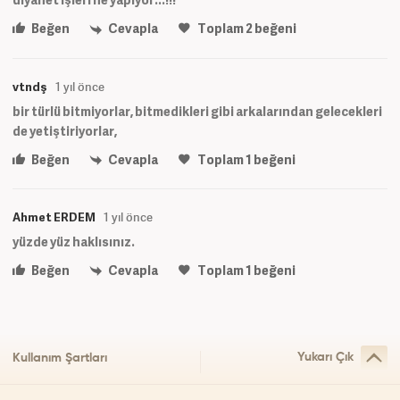
Beğen
Cevapla
Toplam
2
beğeni
vtndş
1 yıl önce
bir türlü bitmiyorlar, bitmedikleri gibi arkalarından gelecekleri
de yetiştiriyorlar,
Beğen
Cevapla
Toplam
1
beğeni
Ahmet ERDEM
1 yıl önce
yüzde yüz haklısınız.
Beğen
Cevapla
Toplam
1
beğeni
Yukarı Çık
Kullanım Şartları