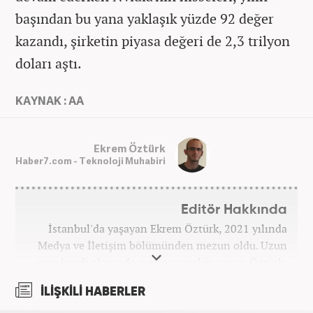
başından bu yana yaklaşık yüzde 92 değer
kazandı, şirketin piyasa değeri de 2,3 trilyon
doları aştı.
KAYNAK : AA
Ekrem Öztürk
Haber7.com - Teknoloji Muhabiri
Editör Hakkında
İstanbul'da yaşayan Ekrem Öztürk, 2021 yılında
Medya ve İletişim bölümünden mezun oldu. Uzun
süre kendi alanında metin yazarlığı yapan Öztürk,
şu an Haber7.com'da "Muhabir - Editör" olarak görev
İLİŞKİLİ HABERLER
yapmaktadır. Ayrıca günümüz insan ilişkilerinde
saygının ve empatinin çok büyük bir güç olduğuna