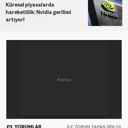
Küresel piyasalarda
hareketlilik: Nvidia gerilimi
artıyor!
YORUMLAR
İLK YORUM YAPAN SEN OL