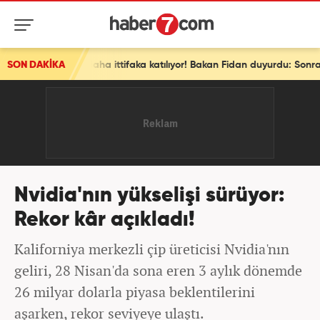
SON DAKİKA
Son dakika: Ve bir ülke daha ittifaka katılıyor! Bakan Fidan duyurdu: Sonraki aşamada...
Nvidia'nın yükselişi sürüyor:
Rekor kâr açıkladı!
Kaliforniya merkezli çip üreticisi Nvidia'nın
geliri, 28 Nisan'da sona eren 3 aylık dönemde
26 milyar dolarla piyasa beklentilerini
aşarken, rekor seviyeye ulaştı.