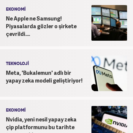
inanmakta ve bu değerleri meslek hayatında da ön
EKONOMİ
planda tutmaktadır.
Ne Apple ne Samsung!
Piyasalarda gözler o şirkete
çevrildi....
TEKNOLOJİ
Meta, 'Bukalemun' adlı bir
yapay zeka modeli geliştiriyor!
EKONOMİ
Nvidia, yeni nesil yapay zeka
çip platformunu bu tarihte