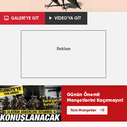
GALERİ'YE GİT
VİDEO'YA GİT