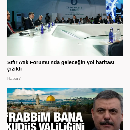
Sıfır Atık Forumu'nda geleceğin yol haritası
çizildi
Haber7