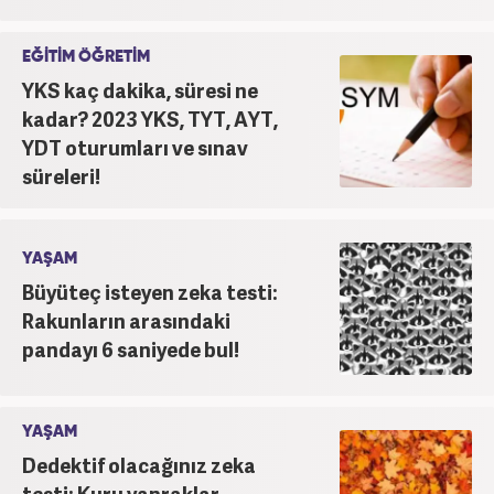
EĞİTİM ÖĞRETİM
YKS kaç dakika, süresi ne
kadar? 2023 YKS, TYT, AYT,
YDT oturumları ve sınav
süreleri!
YAŞAM
Büyüteç isteyen zeka testi:
Rakunların arasındaki
pandayı 6 saniyede bul!
YAŞAM
Dedektif olacağınız zeka
testi: Kuru yapraklar