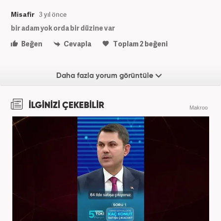
Misafir
3 yıl önce
bir adam yok orda bir düzine var
Beğen
Cevapla
Toplam
2
beğeni
Daha fazla yorum görüntüle
İLGİNİZİ ÇEKEBİLİR
Makroo