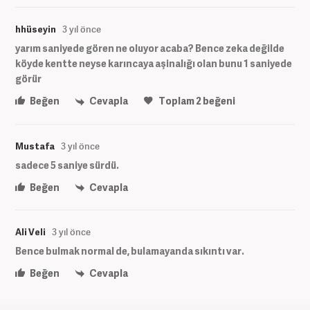
hhüseyin
3 yıl önce
yarım saniyede gören ne oluyor acaba? Bence zeka değilde
köyde kentte neyse karıncaya aşinalığı olan bunu 1 saniyede
görür
Beğen
Cevapla
Toplam
2
beğeni
Mustafa
3 yıl önce
sadece 5 saniye sürdü.
Beğen
Cevapla
Ali Veli
3 yıl önce
Bence bulmak normal de, bulamayanda sıkıntı var.
Beğen
Cevapla