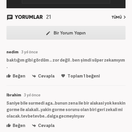
21
YORUMLAR
TÜMÜ
Bir Yorum Yapın
nedim
3 yıl önce
baktığım gibi gördüm .. zor değil . ben şimdi süper zekamıyım
.
Beğen
Cevapla
Toplam
1
beğeni
Ibrahim
3 yıl önce
Saniye bile surmedi aga..bunun zena ile bir alakasi yok keskin
gorme ile alakali..yakin gorme sorunu olan biri geri zekali mi
olacak.tevbetevbe..dalga gecmeyinyav
Beğen
Cevapla