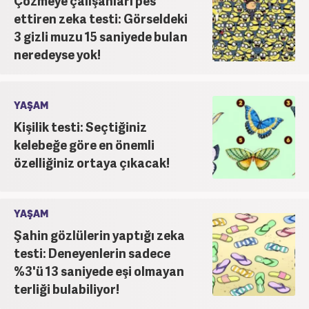
Çözmeye çalışanları pes
ettiren zeka testi: Görseldeki
3 gizli muzu 15 saniyede bulan
neredeyse yok!
YAŞAM
Kişilik testi: Seçtiğiniz
kelebeğe göre en önemli
özelliğiniz ortaya çıkacak!
YAŞAM
Şahin gözlülerin yaptığı zeka
testi: Deneyenlerin sadece
%3'ü 13 saniyede eşi olmayan
terliği bulabiliyor!