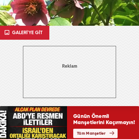
GALERİ'YE GİT