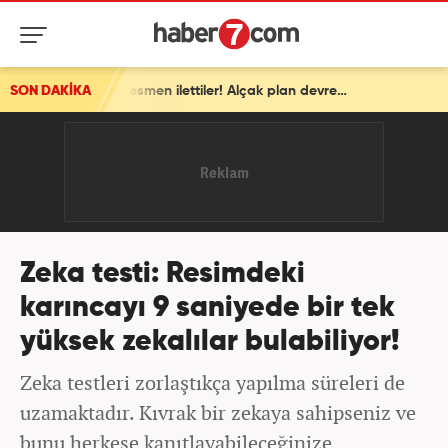
SON DAKİKA
İsrail'den ortalığı karıştıracak Gazze kararı! ABD'ye resmen ilettiler! Alçak plan devrede
Zeka testi: Resimdeki
karıncayı 9 saniyede bir tek
yüksek zekalılar bulabiliyor!
Zeka testleri zorlaştıkça yapılma süreleri de
uzamaktadır. Kıvrak bir zekaya sahipseniz ve
bunu herkese kanıtlayabileceğinize