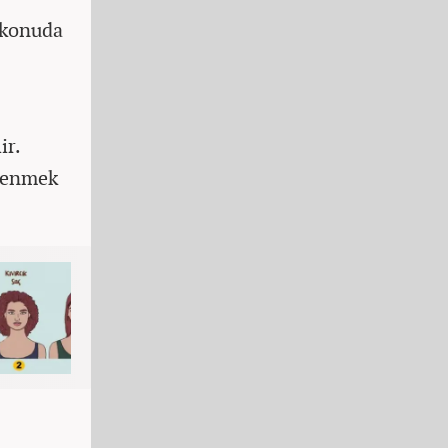
u konuda
ir.
ğrenmek