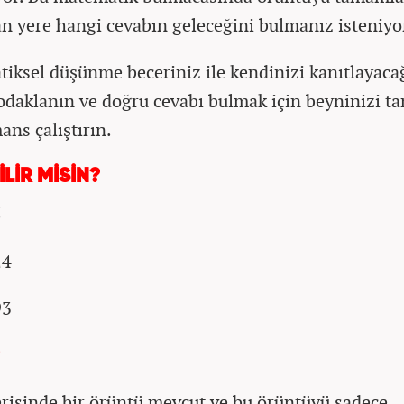
an yere hangi cevabın geleceğini bulmanız isteniyo
iksel düşünme beceriniz ile kendinizi kanıtlayaca
odaklanın ve doğru cevabı bulmak için beyninizi t
ans çalıştırın.
LİR MİSİN?
5
24
93
?
erisinde bir örüntü mevcut ve bu örüntüyü sadece