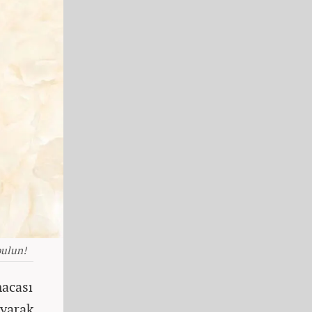
bulun!
macası
yarak