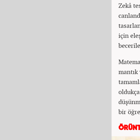
Zekâ te
canland
tasarla
için el
beceril
Matemat
mantık 
tamamla
oldukça
düşünme
bir öğre
ÖRÜNT