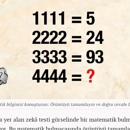
ik bilginizi konuşturun: Örüntüyü tamamlayın ve doğru cevabı 
a yer alan zekâ testi görselinde bir matematik bul
or. Bu matematik bulmacasında örüntüyü tamamla