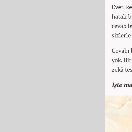
Evet, k
hatalı b
cevap b
sizlerl
Cevabı 
yok. Bi
zekâ te
İşte m