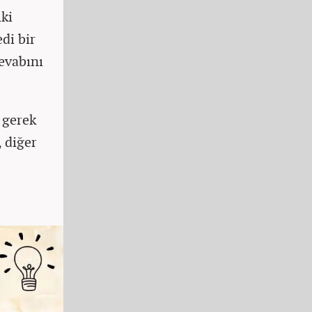
lki
di bir
evabını
 gerek
 diğer