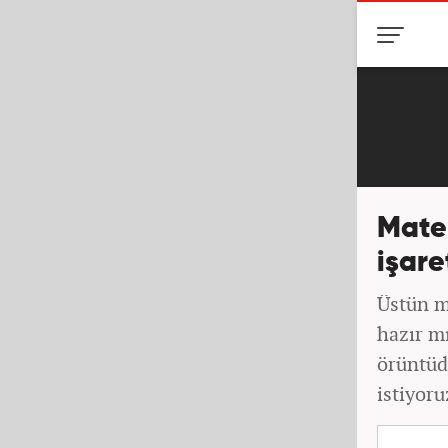
Matem
işare
Üstün m
hazır m
örüntüd
istiyoru