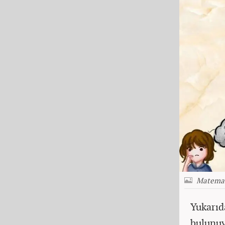
Matemat
Yukarıd
bulunuy