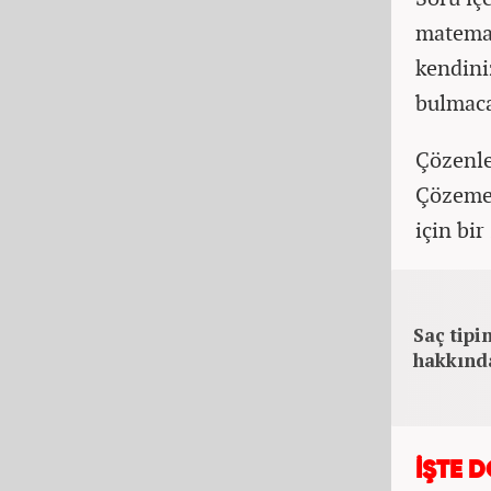
matemat
kendini
bulmacay
Çözenle
Çözemey
için bir
Saç tipin
hakkınd
İŞTE 