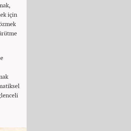
mak,
ek için
çözmek
yürütme
de
lmak
matiksel
lenceli