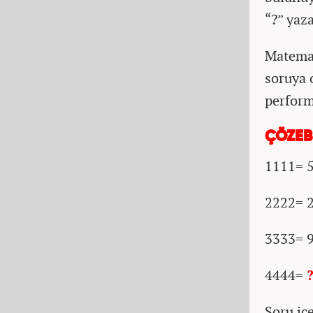
“?” yaz
Matemat
soruya 
perform
ÇÖZEBİ
1111= 
2222= 
3333= 
4444=
Soru iç