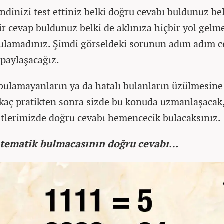
endinizi test ettiniz belki doğru cevabı buldunuz be
ir cevap buldunuz belki de aklınıza hiçbir yol gelme
ulamadınız. Şimdi görseldeki sorunun adım adım c
e paylaşacağız.
bulamayanların ya da hatalı bulanların üzülmesine
rkaç pratikten sonra sizde bu konuda uzmanlaşacak,
stlerimizde doğru cevabı hemencecik bulacaksınız.
atematik bulmacasının doğru cevabı…